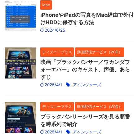
Mac
iPhoneやiPadの写真をMac経由で外付
けHDDに保存する方法
2024/6/25
ディズニープラス
動画配信サービス（VOD）
映画「ブラックパンサー／ワカンダフ
ォーエバー」のキャスト、声優、あら
すじ
2025/4/1
アベンジャーズ
ディズニープラス
動画配信サービス（VOD）
ブラックパンサーシリーズを見る順番
を時系列で紹介
2025/4/1
アベンジャーズ