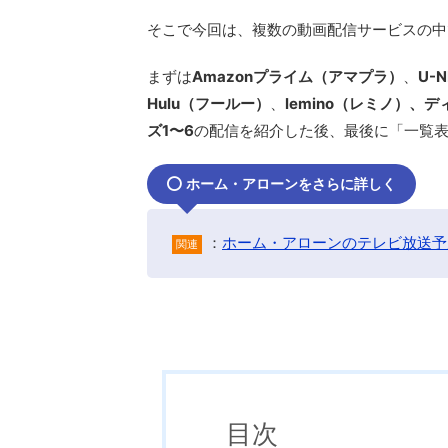
そこで今回は、複数の動画配信サービスの中
まずは
Amazonプライム（アマプラ）
、
U-
Hulu（フールー）
、
lemino（レミノ）、デ
ズ1〜6
の配信を紹介した後、最後に「一覧
ホーム・アローンをさらに詳しく
：
ホーム・アローンのテレビ放送予
関連
目次