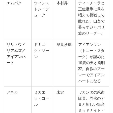
エムバク
ウィンス
木村昇
ティ・チャラと
トン・デ
王位継承に異を
ューク
唱えて挑戦して
敗れた。山奥で
暮らすジャバリ
族のリーダー。
リリ・ウィ
ドミニ
早見沙織
アイアンマン
リアムズ／
ク・ソー
（トニー・スタ
アイアンハ
ン
ーク）が認めた
ート
19歳の天才発明
家。自作のアー
マーでアイアン
ハートになる
アネカ
ミカエ
未定
ワカンダの親衛
ラ・コー
隊員、同僚のア
ル
ヨと新しい舞台
ミッドナイト・