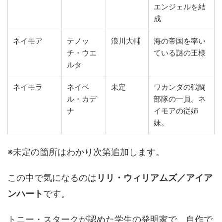
エンジェルを結
成
ネイモア
テノッ
浪川大輔
海の帝国を率い
チ・ウエ
ている謎の王様
ルタ
ネイモラ
ネイベ
未定
ワカンダの戦闘
ル・カデ
部隊の一員。ネ
ナ
イモアの従姉
妹。
※未定の箇所はわかり次第追加します。
この中で気になるのは
リリ・ウィリアムズ／アイア
ンハート
です。
トニー・スタークが認めた学生の発明家で、自作で