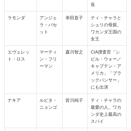
長
ラモンダ
アンジェ
幸田直子
ティ・チャラと
ラ・バセ
シュリの母親。
ット
ワカンダ王国の
女王
エヴェレッ
マーティ
森川智之
CIA捜査官「シ
ト・ロス
ン・フリ
ビル・ウォー／
ーマン
キャプテン・ア
メリカ」「ブラ
ックパンサー」
にも出演
ナキア
ルピタ・
皆川純子
ティ・チャラの
ニョンゴ
最愛の人。ワカ
ンダ史上最高の
スパイ