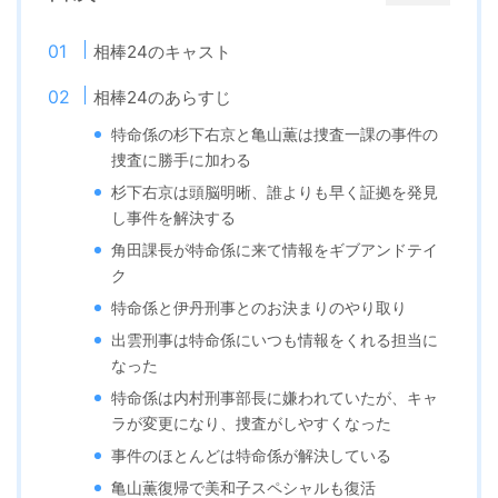
相棒24のキャスト
相棒24のあらすじ
特命係の杉下右京と亀山薫は捜査一課の事件の
捜査に勝手に加わる
杉下右京は頭脳明晰、誰よりも早く証拠を発見
し事件を解決する
角田課長が特命係に来て情報をギブアンドテイ
ク
特命係と伊丹刑事とのお決まりのやり取り
出雲刑事は特命係にいつも情報をくれる担当に
なった
特命係は内村刑事部長に嫌われていたが、キャ
ラが変更になり、捜査がしやすくなった
事件のほとんどは特命係が解決している
亀山薫復帰で美和子スペシャルも復活