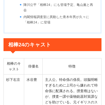
陣川公平「相棒24」にも登場予定、亀山薫と再
会
内閣情報調査室に異動した青木年男が久々に
「相棒24」に登場
相棒24のキャスト
相棒のキ
俳優名
特徴
ャスト
杉下右京
水谷豊
主人公。特命係の係長。頭脳明晰
すぎるために上司から嫌われて特
命係に配属される。捜査権はない
が、捜査一課や薬物銃器対策課な
どを助けている。元イギリスのス