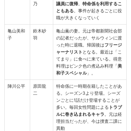
乃
議員に復帰
。
特命係を利用するこ
ともある
。事件が起きるごとに役
職が大きくなっていく
亀山美和
鈴木砂
亀山薫の妻。元は帝都新聞社会部
子
羽
の記者だったが、サルウィンに渡
った時に退職。帰国後は
フリージ
ャーナリスト
となる。最近は「こ
てまり」に食べに来ている。得意
料理はピンク色の煮込み料理「
美
和子スペシャル
」。
陣川公平
原田龍
特命係に一時期在籍したことがあ
二
る。シーズン3より登場。シーズ
ンごとに1話だけ登場することが
多い。毎回女性問題による
トラブ
ルに巻き込まれるキャラ
。元は経
理担当だったが、今は捜査二課に
異動