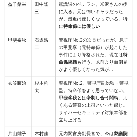
益子桑栄
田中隆
鑑識課のベテラン。米沢さんの後
三
に入る。元は怖いキャラだった
が、最近は優しくなっている。特
に
特命係には優しい
甲斐峯秋
石坂浩
警視庁No.2の次長だったが、息子
二
の甲斐享（元特命係）が起こした
事件により降格された。現在は
特
命係統括
も行う。以前より面倒見
がよく優しくなった気が…
衣笠藤治
杉本哲
警視庁No.2。警視庁副総監・警視
太
監。特命係をよく思っていない。
甲斐峯秋とは牽制し合う間柄
。よ
くある警察の上司といった感じ。
サイバーセキュリティ対策本部を
立ち上げる
片山雛子
木村佳
元内閣官房副長官で、今は
衆議院