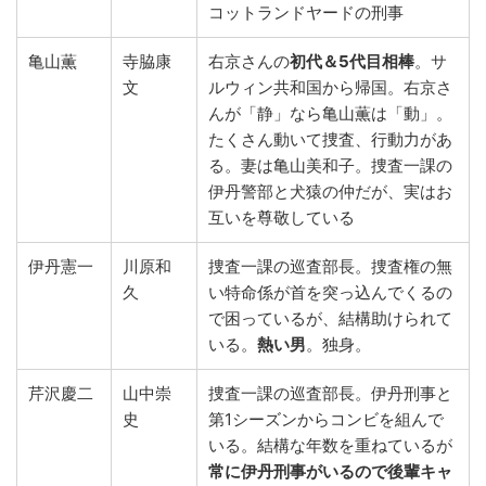
コットランドヤードの刑事
亀山薫
寺脇康
右京さんの
初代＆5代目相棒
。サ
文
ルウィン共和国から帰国。右京さ
んが「静」なら亀山薫は「動」。
たくさん動いて捜査、行動力があ
る。妻は亀山美和子。捜査一課の
伊丹警部と犬猿の仲だが、実はお
互いを尊敬している
伊丹憲一
川原和
捜査一課の巡査部長。捜査権の無
久
い特命係が首を突っ込んでくるの
で困っているが、結構助けられて
いる。
熱い男
。独身。
芹沢慶二
山中崇
捜査一課の巡査部長。伊丹刑事と
史
第1シーズンからコンビを組んで
いる。結構な年数を重ねているが
常に伊丹刑事がいるので後輩キャ