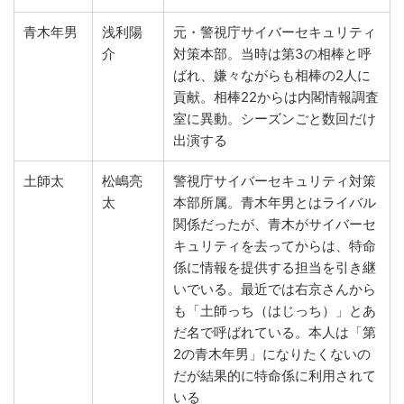
青木年男
浅利陽
元・警視庁サイバーセキュリティ
介
対策本部。当時は第3の相棒と呼
ばれ、嫌々ながらも相棒の2人に
貢献。相棒22からは内閣情報調査
室に異動。シーズンごと数回だけ
出演する
土師太
松嶋亮
警視庁サイバーセキュリティ対策
太
本部所属。青木年男とはライバル
関係だったが、青木がサイバーセ
キュリティを去ってからは、特命
係に情報を提供する担当を引き継
いでいる。最近では右京さんから
も「土師っち（はじっち）」とあ
だ名で呼ばれている。本人は「第
2の青木年男」になりたくないの
だが結果的に特命係に利用されて
いる