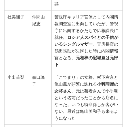
惑
社美彌子
仲間由
警視庁キャリア官僚として内閣情
紀恵
報調査室に出向していたが。警視
庁に出向するかたちで広報課長に
就任。
ロシア人スパイとの子供が
いるシングルマザー
。官房長官の
鶴田翁助が失脚した時に内閣情報
官となる。
元相棒の冠城亘は元部
下
小出茉梨
森口瑤
「こでまり」の女将。杉下右京と
子
亀山薫が頻繁に訪れる
小料理屋の
女将さん
。元は芸者さんで小手鞠
という名前だったことから店名に
なった。いつも特命係しか客がい
ない。最近は亀山美和子も来るよ
うになった