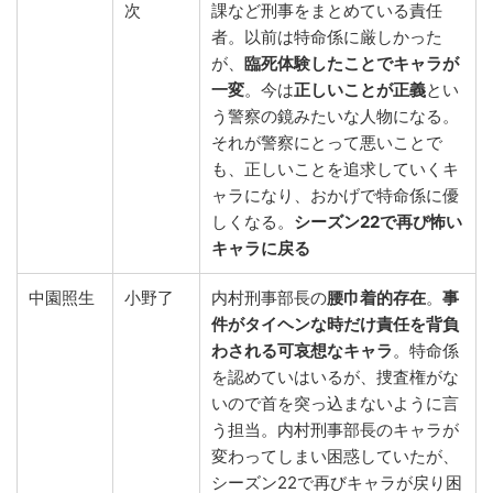
次
課など刑事をまとめている責任
者。以前は特命係に厳しかった
が、
臨死体験したことでキャラが
一変
。今は
正しいことが正義
とい
う警察の鏡みたいな人物になる。
それが警察にとって悪いことで
も、正しいことを追求していくキ
ャラになり、おかげで特命係に優
しくなる。
シーズン22で再び怖い
キャラに戻る
中園照生
小野了
内村刑事部長の
腰巾着的存在
。
事
件がタイヘンな時だけ責任を背負
わされる可哀想なキャラ
。特命係
を認めていはいるが、捜査権がな
いので首を突っ込まないように言
う担当。内村刑事部長のキャラが
変わってしまい困惑していたが、
シーズン22で再びキャラが戻り困