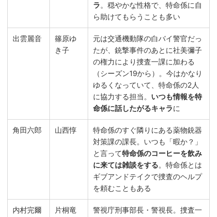
ラ
。穏やかな性格で、特命係に自
ら助けてもらうことも多い
出雲麗音
篠原ゆ
元は交通機動隊の白バイ警官だっ
き子
たが、銃撃事件のあとに社美彌子
の権力により捜査一課に加わる
（シーズン19から）。今はかなり
ゆるくなっていて、特命係の2人
に協力する担当。
いつも情報を特
命係に話したがるキャラ
に
角田六郎
山西惇
特命係のすぐ隣りにある薬物銃器
対策課の課長。いつも「暇か？」
と言って
特命係のコーヒーを飲み
に来ては雑談をする
。特命係とは
ギブアンドテイクで捜査のヘルプ
を頼むこともある
内村完爾
片桐竜
警視庁刑事部長・警視長。捜査一