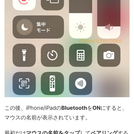
この後、iPhone/iPadの
Bluetooth
を
ON
にすると、
マウスの名前が表示されています。
最初だけ
マウスの名前をタップ
して
ペアリング
する